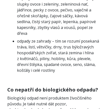
slupky ovoce i zeleniny, zeleninová nať,
jádřince, pecky z ovoce, pečivo, vaječné a
ořešné skořápky, čajové sáčky, kávová
sedlina, čistý starý papír, lepenka, papírové
kapesníky, zbytky vlasů a vousů, popel ze
dřeva
odpady ze zahrady – tím se rozumí posekaná
tráva, listí, větvičky, drny, trus býložravých
hospodářských zvířat, stará zemina i hlína
z květináčů, piliny, hobliny, kůra, plevele,
dřevní štěpka, spadané ovoce, seno, sláma,
košťály i celé rostliny
Co nepatří do biologického odpadu?
Biologický odpad není produktem živočišného
původu. Je také nutné dát pozor,