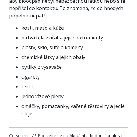
aby bioodpad nebyl nebezpečnou látkou nebo s ní
nepřišel do kontaktu. To znamená, že do hnědých
popelnic nepatří:
kosti, maso a kůže
mrtvá těla zvířat a jejich extrementy
plasty, sklo, sutě a kameny
chemické látky a jejich obaly
pytlíky z vysavače
cigarety
textil
jednorázové pleny
omáčky, pomazánky, vařené těstoviny a jedlé
oleje.
Co se chystá? Podívejte se na
Aktuální a budoucí události