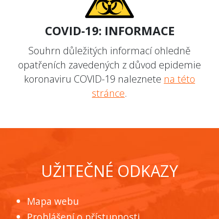
COVID-19: INFORMACE
Souhrn důležitých informací ohledně
opatřeních zavedených z důvod epidemie
koronaviru COVID-19 naleznete
na této
stránce
.
UŽITEČNÉ ODKAZY
Mapa webu
Prohlášení o přístupnosti