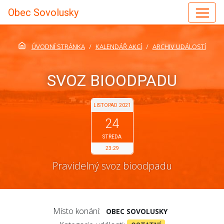
Obec Sovolusky
ÚVODNÍ STRÁNKA
KALENDÁŘ AKCÍ
ARCHIV UDÁLOSTÍ
SVOZ BIOODPADU
LISTOPAD 2021
24
STŘEDA
23:29
Pravidelný svoz bioodpadu
Místo konání:
OBEC SOVOLUSKY