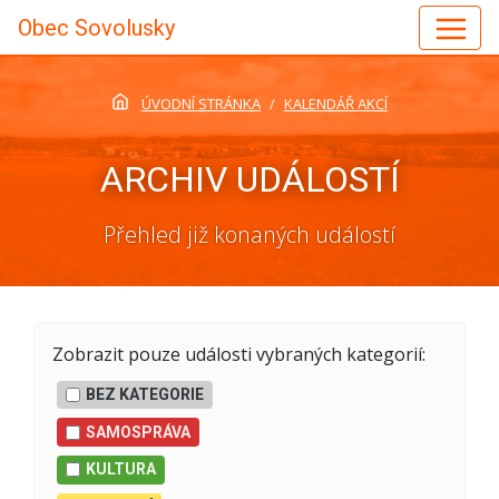
Obec Sovolusky
ÚVODNÍ STRÁNKA
KALENDÁŘ AKCÍ
ARCHIV UDÁLOSTÍ
Přehled již konaných událostí
Zobrazit pouze události vybraných kategorií:
BEZ KATEGORIE
SAMOSPRÁVA
KULTURA