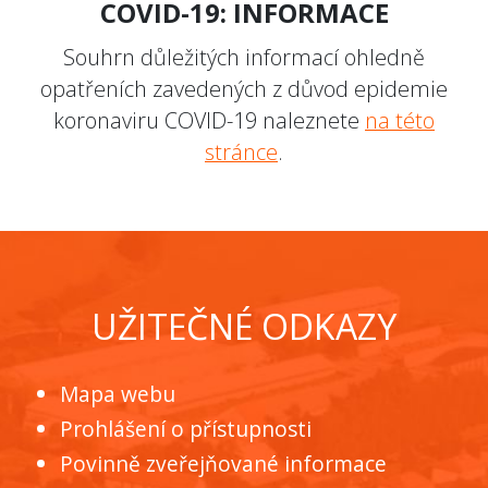
COVID-19: INFORMACE
Souhrn důležitých informací ohledně
opatřeních zavedených z důvod epidemie
koronaviru COVID-19 naleznete
na této
stránce
.
UŽITEČNÉ ODKAZY
Mapa webu
Prohlášení o přístupnosti
Povinně zveřejňované informace