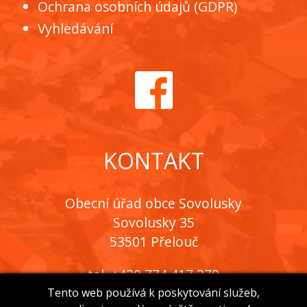
Ochrana osobních údajů (GDPR)
Vyhledávání
KONTAKT
Obecní úřad obce Sovolusky
Sovolusky 35
53501 Přelouč
tel. +420 774 417 379
e-mail:
obec@sovolusky.cz
Tento web používá k poskytování služeb,