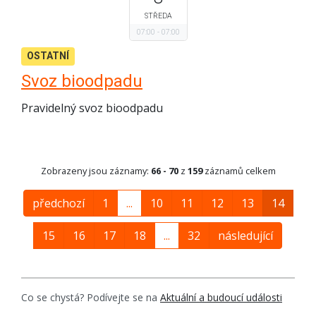
STŘEDA
07:00
07:00
OSTATNÍ
Svoz bioodpadu
Pravidelný svoz bioodpadu
Zobrazeny jsou záznamy:
66 - 70
z
159
záznamů celkem
předchozí
1
...
10
11
12
13
14
15
16
17
18
...
32
následující
Co se chystá? Podívejte se na
Aktuální a budoucí události