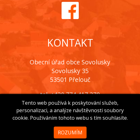
KONTAKT
Obecní úřad obce Sovolusky
Sovolusky 35
53501 Přelouč
tel. +420 774 417 379
e-mail:
obec@sovolusky.cz
Tento web používá k poskytování služeb,
personalizaci, a analýze návštěvnosti soubory
podrobné kontakty
cookie. Používáním tohoto webu s tím souhlasíte.
ROZUMÍM