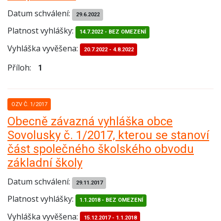
Datum schválení:
29.6.2022
Platnost vyhlášky:
14.7.2022 - BEZ OMEZENÍ
Vyhláška vyvěšena:
20.7.2022
-
4.8.2022
Příloh:
1
OZV Č. 1/2017
Obecně závazná vyhláška obce
Sovolusky č. 1/2017, kterou se stanoví
část společného školského obvodu
základní školy
Datum schválení:
29.11.2017
Platnost vyhlášky:
1.1.2018 - BEZ OMEZENÍ
Vyhláška vyvěšena:
15.12.2017
-
1.1.2018