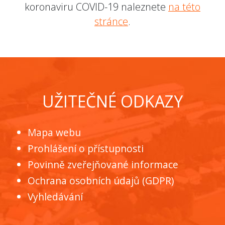
koronaviru COVID-19 naleznete
na této
stránce
.
UŽITEČNÉ ODKAZY
Mapa webu
Prohlášení o přístupnosti
Povinně zveřejňované informace
Ochrana osobních údajů (GDPR)
Vyhledávání