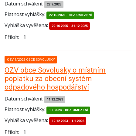
Datum schválení:
22.9.2025
Platnost vyhlášky:
22.10.2025 - BEZ OMEZENÍ
Vyhláška vyvěšena:
22.10.2025
-
31.12.2025
Příloh:
1
OZV 1/2023 OBCE SOVOLUSKY
OZV obce Sovolusky o místním
poplatku za obecní systém
odpadového hospodářství
Datum schválení:
11.12.2023
Platnost vyhlášky:
1.1.2024 - BEZ OMEZENÍ
Vyhláška vyvěšena:
12.12.2023
-
1.1.2026
Příloh:
1