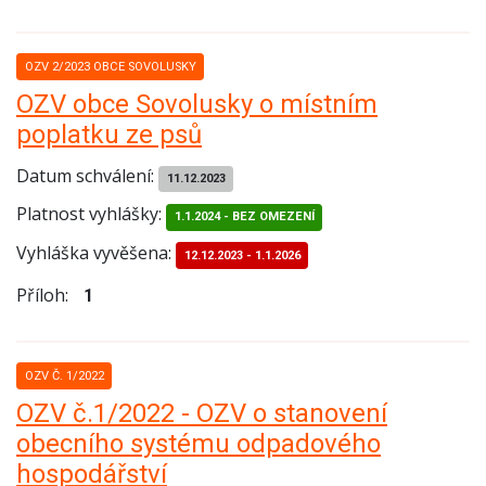
OZV 2/2023 OBCE SOVOLUSKY
OZV obce Sovolusky o místním
poplatku ze psů
Datum schválení:
11.12.2023
Platnost vyhlášky:
1.1.2024 - BEZ OMEZENÍ
Vyhláška vyvěšena:
12.12.2023
-
1.1.2026
Příloh:
1
OZV Č. 1/2022
OZV č.1/2022 - OZV o stanovení
obecního systému odpadového
hospodářství