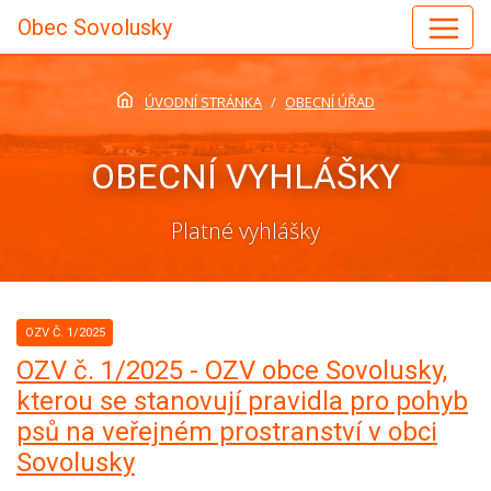
Obec Sovolusky
ÚVODNÍ STRÁNKA
OBECNÍ ÚŘAD
OBECNÍ VYHLÁŠKY
Platné vyhlášky
OZV Č. 1/2025
OZV č. 1/2025 - OZV obce Sovolusky,
kterou se stanovují pravidla pro pohyb
psů na veřejném prostranství v obci
Sovolusky