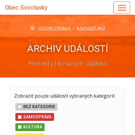
Obec Sovolusky
ÚVODNÍ STRÁNKA
KALENDÁŘ AKCÍ
ARCHIV UDÁLOSTÍ
Přehled již konaných událostí
Zobrazit pouze události vybraných kategorií:
BEZ KATEGORIE
SAMOSPRÁVA
KULTURA