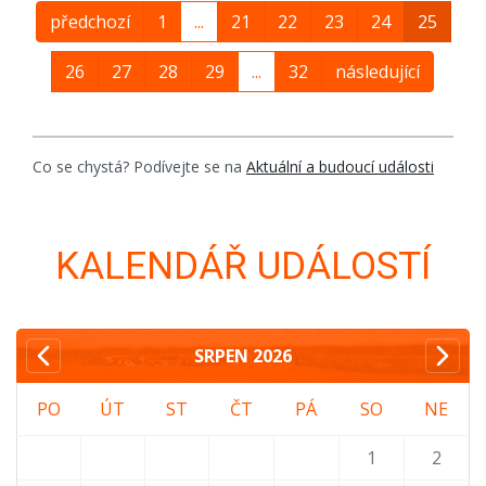
předchozí
1
...
21
22
23
24
25
26
27
28
29
...
32
následující
Co se chystá? Podívejte se na
Aktuální a budoucí události
KALENDÁŘ UDÁLOSTÍ
SRPEN
2026
PO
ÚT
ST
ČT
PÁ
SO
NE
1
2