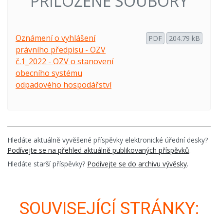
PŘILOŽENÉ SOUBORY
Oznámení o vyhlášení
PDF
204.79 kB
právního předpisu - OZV
č.1_2022 - OZV o stanovení
obecního systému
odpadového hospodářství
Hledáte aktuálně vyvěšené příspěvky elektronické úřední desky?
Podívejte se na přehled aktuálně publikovaných příspěvků
.
Hledáte starší příspěvky?
Podívejte se do archivu vývěsky
.
SOUVISEJÍCÍ STRÁNKY: